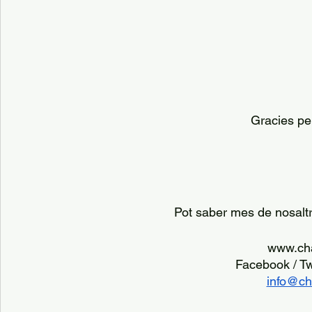
Gracies per
Pot saber mes de nosaltr
www.cha
Facebook / T
info@ch